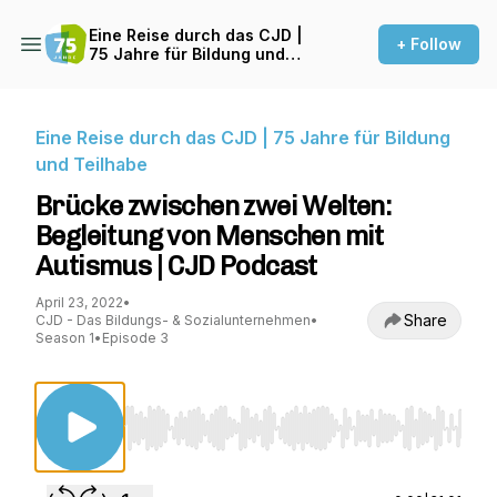
Eine Reise durch das CJD |
+ Follow
75 Jahre für Bildung und
Teilhabe
Eine Reise durch das CJD | 75 Jahre für Bildung
und Teilhabe
Brücke zwischen zwei Welten:
Begleitung von Menschen mit
Autismus | CJD Podcast
April 23, 2022
•
Share
CJD - Das Bildungs- & Sozialunternehmen
•
Season 1
•
Episode 3
Use Left/Right to seek, Home/End to jump to st