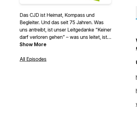
Das CJD ist Heimat, Kompass und
Begleiter. Und das seit 75 Jahren. Was
uns antreibt, ist unser Leitgedanke “Keiner
darf verloren gehen” – was uns leitet, ist
das christliche Menschenbild. Wir
Show More
erzählen von Menschen, die durch das
CJD Hoffnung und Mut gefunden haben.
All Episodes
Und: Wir stellen die Frauen und Männer
hinter dem CJD vor, die dafür sorgen,
dass wirklich niemand verloren geht. Was
dabei besonders wichtig ist: Hinhören.
Das haben wir in unseren Podcasts
getan.