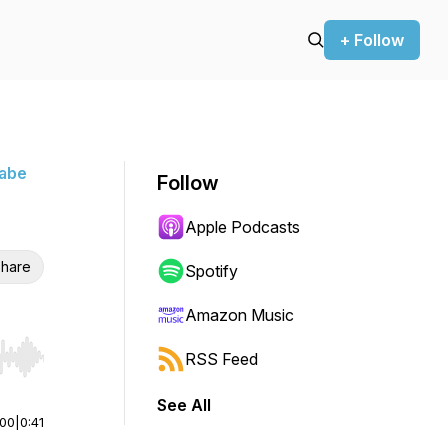
+ Follow
habe
Follow
Apple Podcasts
hare
Spotify
Amazon Music
RSS Feed
r end. Hold shift to jump forward or backward.
See All
:00
|
0:41