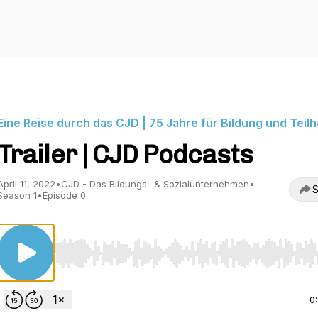
Eine Reise durch das CJD | 75 Jahre für Bildung und Teil
Trailer | CJD Podcasts
April 11, 2022
•
CJD - Das Bildungs- & Sozialunternehmen
•
S
Season 1
•
Episode 0
Use Left/Right to seek, Home/End to jump to start o
0